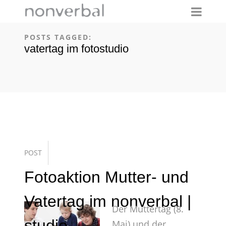
POSTS TAGGED:
vatertag im fotostudio
POST
Fotoaktion Mutter- und
Vatertag im nonverbal |
Der Muttertag (8.
studio
Mai) und der