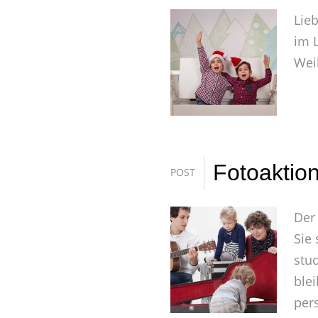
Lieb
im 
Wei
Fotoaktion
POST
Der
Sie
stud
ble
pers