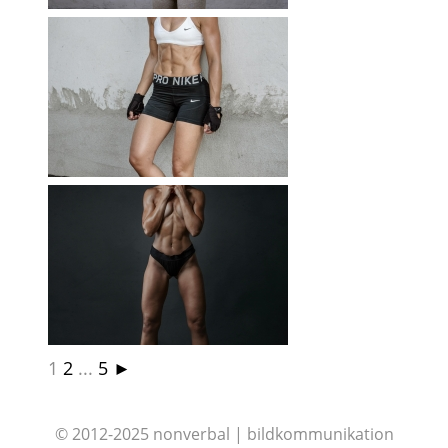
LD
1
2
...
5
►
© 2012-2025 nonverbal | bildkommunikation