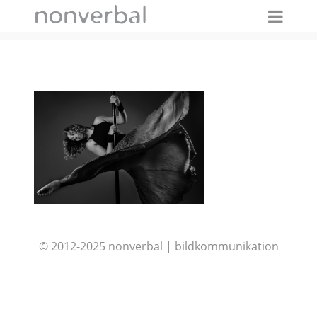
IMAGES TAGGED "SCHWUNG"
© 2012-2025 nonverbal | bildkommunikation