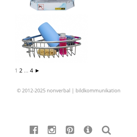
1
2
...
4
►
© 2012-2025 nonverbal | bildkommunikation
LD