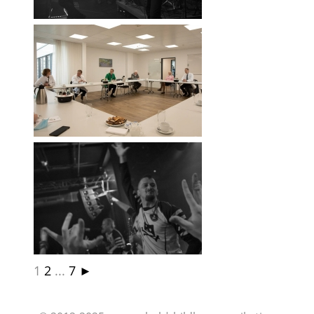
LD
1
2
...
7
►